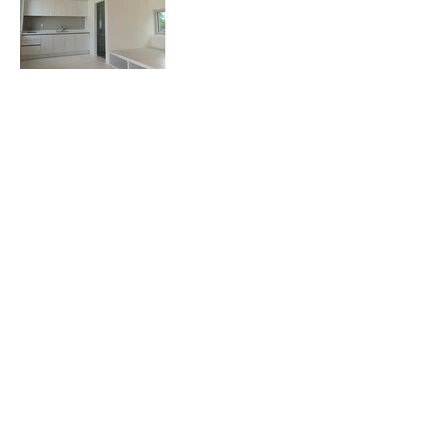
4F. CHOWON BLDG. NONHYEON-RO 134-GIL 8. GANGNAM-GU. SEOUL
. KOREA T.+82
02 512 2945