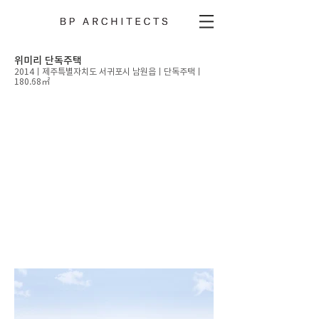
위미리 단독주택
2014ㅣ
제주특별자치도 서귀포시 남원읍ㅣ​단독주택ㅣ
180.68㎡